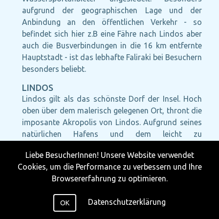
aufgrund der geographischen Lage und der
Anbindung an den öffentlichen Verkehr - so
befindet sich hier z.B eine Fähre nach Lindos aber
auch die Busverbindungen in die 16 km entfernte
Hauptstadt - ist das lebhafte Faliraki bei Besuchern
besonders beliebt.
LINDOS
Lindos gilt als das schönste Dorf der Insel. Hoch
oben über dem malerisch gelegenen Ort, thront die
imposante Akropolis von Lindos. Aufgrund seines
natürlichen Hafens und dem leicht zu
verteidigenden Burgberg, bildete Lindos lange Zeit
Liebe BesucherInnen! Unsere Website verwendet
das Zentrum der Insel. Heute ist es vor allem durch
Cookies, um die Performance zu verbessern und Ihre
die Überreste der ehemaligen Akropolis bekannt.
Browsererfahrung zu optimieren.
Ein schmaler und steiler Serpentinenweg, führt
Jahr für Jahr tausende Besucher zu dieser
Datenschutzerklärung
OK
wunderschönen Sehenswürdigkeit. Oben
angekommen, bietet sich ein traumhafter Ausblick,