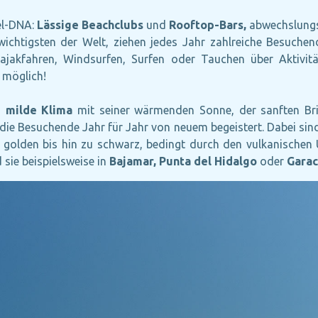
sel-DNA:
Lässige Beachclubs
und
Rooftop-Bars,
abwechslungsr
ichtigsten der Welt, ziehen jedes Jahr zahlreiche Besuche
jakfahren, Windsurfen, Surfen oder Tauchen über Aktivi
s möglich!
g milde Klima
mit seiner wärmenden Sonne, der sanften Bri
die Besuchende Jahr für Jahr von neuem begeistert. Dabei sind 
ber golden bis hin zu schwarz, bedingt durch den vulkanische
 sie beispielsweise in
Bajamar,
Punta del Hidalgo
oder
Garac