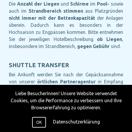
Die
Anzahl der Liegen
und
Schirme
im
Pool-
sowie
auch im
Strandbereich
stimmen
aus Platzgründen
nicht immer
mit der Bettenkapazität
der Anlagen
überein. Dadurch kann es besonders in der
Hochsaison zu Engpässen kommen. Bitte entnehmen
Sie der jeweiligen Hotelbeschreibung
ob
Liegen
,
insbesondere im Strandbereich,
gegen Gebühr
sind.
SHUTTLE TRANSFER
Bei Ankunft werden Sie nach der Gepäcksannahme
von unserer
örtlichen Partneragentur
in Empfang
genommen und zu den Transferbussen gewiesen.
Liebe BesucherInnen! Unsere Website verwendet
Aufgrund von Straßenverhältnissen bzw. der
Cookies, um die Performance zu verbessern und Ihre
Notwendigkeit mehrere Hotels anzufahren, kann es
Browsererfahrung zu optimieren.
zu
längeren Wartezeiten
kommen.
Übergepäck
(Fahrräder, Surfbretter, Golfbags, etc.)
muss
vor
Datenschutzerklärung
OK
Reiseantritt gemeldet
werden. Etwaige
Mehrkosten
für den Transfer müssen
vor Ort