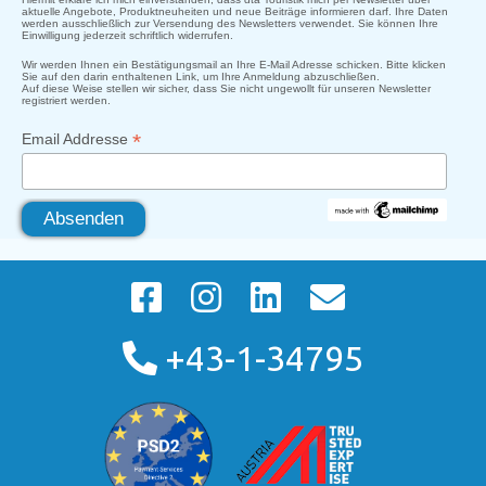
aktuelle Angebote, Produktneuheiten und neue Beiträge informieren darf. Ihre Daten
werden ausschließlich zur Versendung des Newsletters verwendet. Sie können Ihre
Einwilligung jederzeit schriftlich widerrufen.
Wir werden Ihnen ein Bestätigungsmail an Ihre E-Mail Adresse schicken. Bitte klicken
Sie auf den darin enthaltenen Link, um Ihre Anmeldung abzuschließen.
Auf diese Weise stellen wir sicher, dass Sie nicht ungewollt für unseren Newsletter
registriert werden.
*
Email Addresse
+43-1-34795