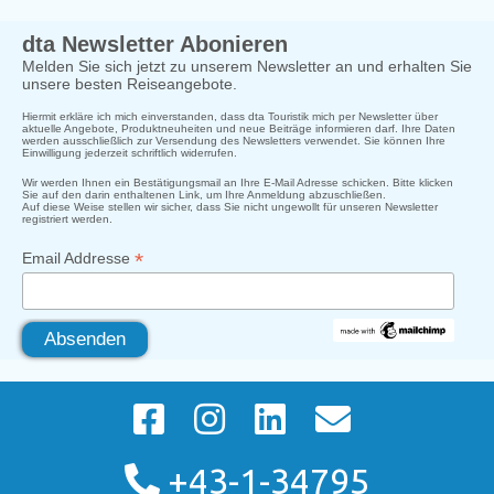
dta Newsletter Abonieren
Melden Sie sich jetzt zu unserem Newsletter an und erhalten Sie
unsere besten Reiseangebote.
Hiermit erkläre ich mich einverstanden, dass dta Touristik mich per Newsletter über
aktuelle Angebote, Produktneuheiten und neue Beiträge informieren darf. Ihre Daten
werden ausschließlich zur Versendung des Newsletters verwendet. Sie können Ihre
Einwilligung jederzeit schriftlich widerrufen.
Wir werden Ihnen ein Bestätigungsmail an Ihre E-Mail Adresse schicken. Bitte klicken
Sie auf den darin enthaltenen Link, um Ihre Anmeldung abzuschließen.
Auf diese Weise stellen wir sicher, dass Sie nicht ungewollt für unseren Newsletter
registriert werden.
*
Email Addresse
+43-1-34795