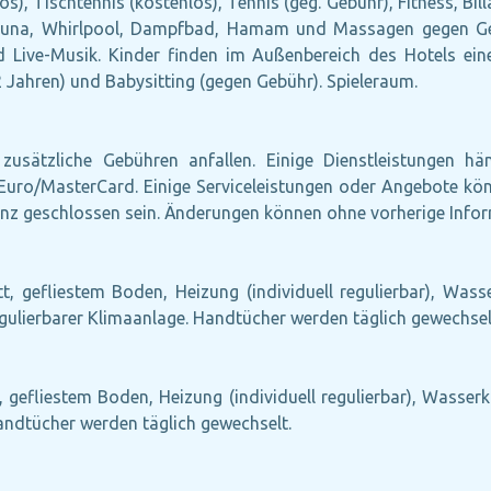
), Tischtennis (kostenlos), Tennis (geg. Gebühr), Fitness, Bill
auna, Whirlpool, Dampfbad, Hamam und Massagen gegen Gebü
ve-Musik. Kinder finden im Außenbereich des Hotels eine
12 Jahren) und Babysitting (gegen Gebühr). Spieleraum.
zusätzliche Gebühren anfallen. Einige Dienstleistungen h
n: Euro/MasterCard. Einige Serviceleistungen oder Angebote 
nz geschlossen sein. Änderungen können ohne vorherige Inform
tt, gefliestem Boden, Heizung (individuell regulierbar), Wass
egulierbarer Klimaanlage. Handtücher werden täglich gewechsel
, gefliestem Boden, Heizung (individuell regulierbar), Wasserk
Handtücher werden täglich gewechselt.