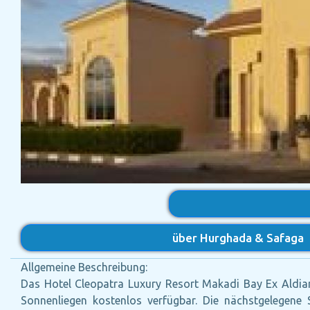
über Hurghada & Safaga
Allgemeine Beschreibung:
Das Hotel Cleopatra Luxury Resort Makadi Bay Ex Aldia
Sonnenliegen kostenlos verfügbar. Die nächstgelegene 