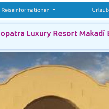
Reiseinformationen
Urlaub
eopatra Luxury Resort Makadi 