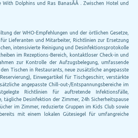
 With Dolphins und Ras BanasÃÂ . Zwischen Hotel und
altung der WHO-Empfehlungen und der örtlichen Gesetze,
r Lieferanten und Mitarbeiter, Richtlinien zur Ersetzung
hen, intensivierte Reinigung und Desinfektionsprotokolle
scheiben im Rezeptions-Bereich, kontaktloser Check-in und
nahmen zur Kontrolle der Aufzugsbelegung, umfassende
den Tischen in Restaurants, neue zusätzliche angepasste
eservierung), Einwegartikel für Tischgeschirr, verstärkte
sätzliche angepasste Chill-out-/Entspannungsbereiche im
elegte Richtlinien für auftretende Infektionsfälle,
, tägliche Desinfektion der Zimmer, 24h Sicherheitspause
tücher im Zimmer, reduzierte Gruppen im Kids Club sowie
ereits mit einem lokalen Gütesiegel für umfangreiche