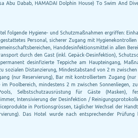
arsa Abu Dabab, HAMADAI Dolphin House) To Swim And Dive
tel folgende Hygiene- und Schutzmaßnahmen ergriffen: Einh
attetes Personal, sicherer Zugang mit Hygienekontrollen fü
meinschaftsbereichen, Handdesinfektionsmittel in allen Bereic
transport durch den Gast (inkl. Gepäck-Desinfektion), Schutz
 permanent desinfizierte Teppiche am Haupteingang, Maß
 sozialen Distanzierung, Mindestabstand von 2 m zwischen 
ang (nur Reservierung), Bar mit kontrolliertem Zugang (nur R
e im Poolbereich, mindestens 2 m zwischen Sonnenliegen, zu
ols, Selbstschutzausrüstung für Gäste (Masken), festg
mmer, Intensivierung der Desinfektion / Reinigungsprotokolle
iceprodukte in Portionsgrössen, täglicher Wechsel der Hand
rvierung). Das Hotel wurde nach entsprechender Prüfung b