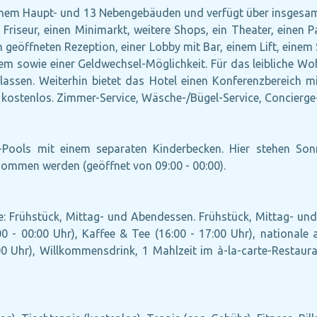
 einem Haupt- und 13 Nebengebäuden und verfügt über insgesamt
n Friseur, einen Minimarkt, weitere Shops, ein Theater, einen 
h geöffneten Rezeption, einer Lobby mit Bar, einem Lift, einem 
em sowie einer Geldwechsel-Möglichkeit. Für das leibliche Wohl
ssen. Weiterhin bietet das Hotel einen Konferenzbereich mi
t kostenlos. Zimmer-Service, Wäsche-/Bügel-Service, Concierge
Pools mit einem separaten Kinderbecken. Hier stehen Son
nommen werden (geöffnet von 09:00 - 00:00).
ive: Frühstück, Mittag- und Abendessen. Frühstück, Mittag- u
0 - 00:00 Uhr), Kaffee & Tee (16:00 - 17:00 Uhr), nationale a
6:00 Uhr), Willkommensdrink, 1 Mahlzeit im à-la-carte-Restaur