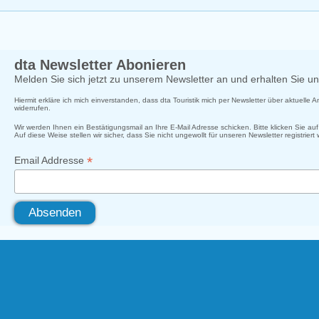
dta Newsletter Abonieren
Melden Sie sich jetzt zu unserem Newsletter an und erhalten Sie 
Hiermit erkläre ich mich einverstanden, dass dta Touristik mich per Newsletter über aktuelle
widerrufen.
Wir werden Ihnen ein Bestätigungsmail an Ihre E-Mail Adresse schicken. Bitte klicken Sie a
Auf diese Weise stellen wir sicher, dass Sie nicht ungewollt für unseren Newsletter registriert
*
Email Addresse