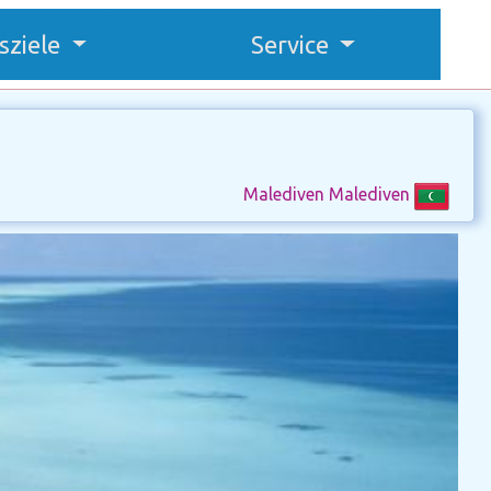
sziele
Service
Malediven Malediven