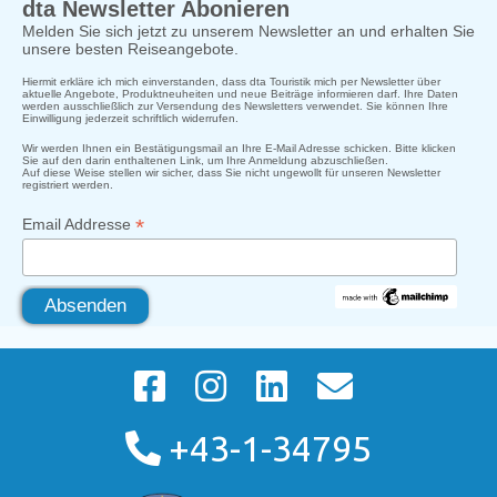
dta Newsletter Abonieren
Melden Sie sich jetzt zu unserem Newsletter an und erhalten Sie
unsere besten Reiseangebote.
Hiermit erkläre ich mich einverstanden, dass dta Touristik mich per Newsletter über
aktuelle Angebote, Produktneuheiten und neue Beiträge informieren darf. Ihre Daten
werden ausschließlich zur Versendung des Newsletters verwendet. Sie können Ihre
Einwilligung jederzeit schriftlich widerrufen.
Wir werden Ihnen ein Bestätigungsmail an Ihre E-Mail Adresse schicken. Bitte klicken
Sie auf den darin enthaltenen Link, um Ihre Anmeldung abzuschließen.
Auf diese Weise stellen wir sicher, dass Sie nicht ungewollt für unseren Newsletter
registriert werden.
*
Email Addresse
+43-1-34795