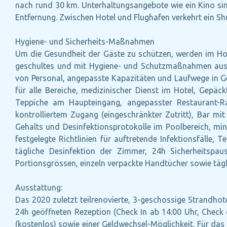
nach rund 30 km. Unterhaltungsangebote wie ein Kino sin
Entfernung. Zwischen Hotel und Flughafen verkehrt ein Shu
Hygiene- und Sicherheits-Maßnahmen
Um die Gesundheit der Gäste zu schützen, werden im Ho
geschultes und mit Hygiene- und Schutzmaßnahmen ausgest
von Personal, angepasste Kapazitäten und Laufwege in Ge
für alle Bereiche, medizinischer Dienst im Hotel, Gepäc
Teppiche am Haupteingang, angepasster Restaurant-R
kontrolliertem Zugang (eingeschränkter Zutritt), Bar mit
Gehalts und Desinfektionsprotokolle im Poolbereich, mi
festgelegte Richtlinien für auftretende Infektionsfälle,
tägliche Desinfektion der Zimmer, 24h Sicherheitspau
Portionsgrössen, einzeln verpackte Handtücher sowie täg
Ausstattung:
Das 2020 zuletzt teilrenovierte, 3-geschossige Strandhot
24h geöffneten Rezeption (Check In ab 14:00 Uhr, Check 
(kostenlos) sowie einer Geldwechsel-Möglichkeit. Für das 