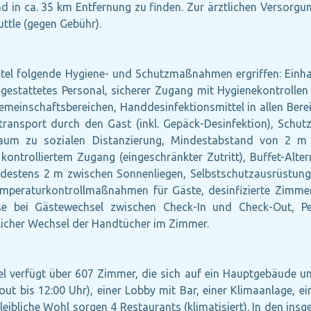
d in ca. 35 km Entfernung zu finden. Zur ärztlichen Versorgun
ttle (gegen Gebühr).
tel folgende Hygiene- und Schutzmaßnahmen ergriffen: Einh
attetes Personal, sicherer Zugang mit Hygienekontrollen fü
meinschaftsbereichen, Handdesinfektionsmittel in allen Bereic
ktransport durch den Gast (inkl. Gepäck-Desinfektion), Schut
aum zu sozialen Distanzierung, Mindestabstand von 2 m 
 kontrolliertem Zugang (eingeschränkter Zutritt), Buffet-Alter
ndestens 2 m zwischen Sonnenliegen, Selbstschutzausrüstung 
 Temperaturkontrollmaßnahmen für Gäste, desinfizierte Zimmer
se bei Gästewechsel zwischen Check-In und Check-Out, Pe
licher Wechsel der Handtücher im Zimmer.
el verfügt über 607 Zimmer, die sich auf ein Hauptgebäude un
out bis 12:00 Uhr), einer Lobby mit Bar, einer Klimaanlage, e
leibliche Wohl sorgen 4 Restaurants (klimatisiert). In den ins