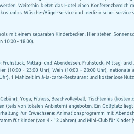
den. Weiterhin bietet das Hotel einen Konferenzbereich mit
t kostenlos. Wäsche-/Bügel-Service und medizinischer Service 
ols mit einem separaten Kinderbecken. Hier stehen Sonnensc
n 10:00 - 18:00).
ive: Frühstück, Mittag- und Abendessen. Frühstück, Mittag- u
Bier (10:00 - 23:00 Uhr), Wein (10:00 - 23:00 Uhr), nationale 
0 Uhr), 1 Mahlzeit im à-la-carte-Restaurant und kostenlose Nut
Gebühr), Yoga, Fitness, Beachvolleyball, Tischtennis (kostenlo
(teils von lokalen Anbietern) angeboten. Ein Golfplatz lieg
rhaltung für Erwachsene: Animationsprogramm mit Abendsh
amm für Kinder (von 4 - 12 Jahren) und Mini-Club für Kinder (v