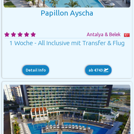
Papillon Ayscha
Antalya & Belek
1 Woche - All Inclusive mit Transfer & Flug
Detail Info
ab €743