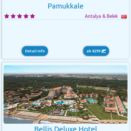
Pamukkale
Antalya & Belek
Detail Info
ab €299
Bellis Deluxe Hotel