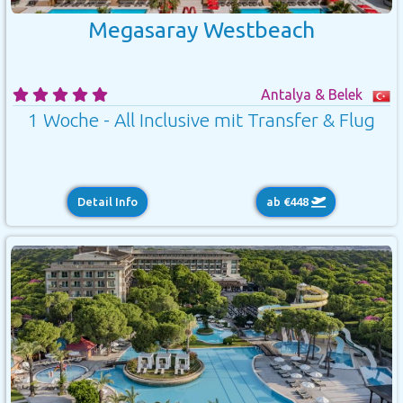
Megasaray Westbeach
Antalya & Belek
1 Woche - All Inclusive mit Transfer & Flug
Detail Info
ab €448