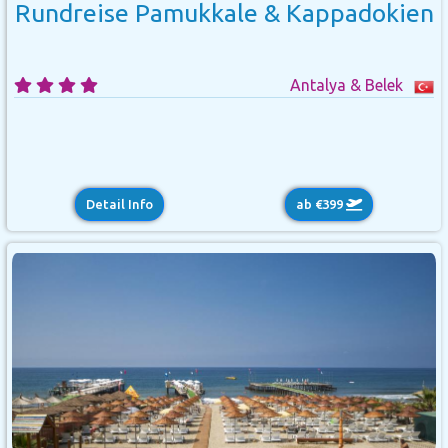
Rundreise Pamukkale & Kappadokien
Antalya & Belek
Detail Info
ab €399