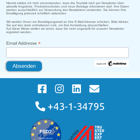
Hiermit erkläre ich mich einverstanden, dass dta Touristik mich per Newsletter über
aktuelle Angebote, Produktneuheiten und neue Beiträge informieren darf. Ihre Daten
werden ausschließlich zur Versendung des Newsletters verwendet. Sie können Ihre
Einwilligung jederzeit schriftlich widerrufen.
Wir werden Ihnen ein Bestätigungsmail an Ihre E-Mail Adresse schicken. Bitte klicken
Sie auf den darin enthaltenen Link, um Ihre Anmeldung abzuschließen.
Auf diese Weise stellen wir sicher, dass Sie nicht ungewollt für unseren Newsletter
registriert werden.
*
Email Addresse
+43-1-34795