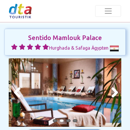
Sentido Mamlouk Palace
Hurghada & Safaga Ägypten
Previous
Next