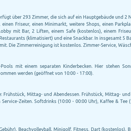
erfügt über 293 Zimmer, die sich auf ein Hauptgebäude und 2 N
), einen Friseur, einen Minimarkt, weitere Shops, einen Parkpl
Lobby mit Bar, 2 Liften, einem Safe (kostenlos), einem Frise
 Restaurants (klimatisiert) und eine Snackbar. In insgesamt 5 
 mit. Die Zimmerreinigung ist kostenlos. Zimmer-Service, Wäsc
Pools mit einem separaten Kinderbecken. Hier stehen Son
nommen werden (geöffnet von 10:00 - 17:00).
ive: Frühstück, Mittag- und Abendessen. Frühstück, Mittag- un
ervice-Zeiten. Softdrinks (10:00 - 00:00 Uhr), Kaffee & Tee (1
Gebühr), Beachvolleyball, Minigolf, Fitness, Dart (kostenlos), 