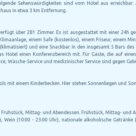
olgende Sehenswürdigkeiten sind vom Hotel aus erreichbar: 
nhaus in etwa 3 km Entfernung.
verfügt über 281 Zimmer. Es ist ausgestattet mit einer 24h ge
r Klimaanlage, einem Safe (kostenlos), einem Friseur, einem M
 (klimatisiert) und eine Snackbar. In den insgesamt 5 Bars de
s Hotel einen Konferenzbereich mit. Für Gäste, die auf einen 
ice, Wäsche-Service und medizinischer Service sind gegen Geb
ls mit einem Kinderbecken. Hier stehen Sonnenliegen und Son
ve: Frühstück, Mittag- und Abendessen. Frühstück, Mittag- und
), Wein (10:00 - 23:00 Uhr), nationale alkoholische Getränke (