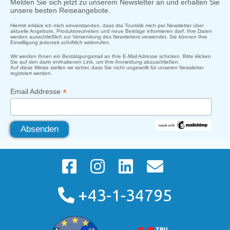
Melden Sie sich jetzt zu unserem Newsletter an und erhalten Sie
unsere besten Reiseangebote.
Hiermit erkläre ich mich einverstanden, dass dta Touristik mich per Newsletter über
aktuelle Angebote, Produktneuheiten und neue Beiträge informieren darf. Ihre Daten
werden ausschließlich zur Versendung des Newsletters verwendet. Sie können Ihre
Einwilligung jederzeit schriftlich widerrufen.
Wir werden Ihnen ein Bestätigungsmail an Ihre E-Mail Adresse schicken. Bitte klicken
Sie auf den darin enthaltenen Link, um Ihre Anmeldung abzuschließen.
Auf diese Weise stellen wir sicher, dass Sie nicht ungewollt für unseren Newsletter
registriert werden.
*
Email Addresse
+43-1-34795