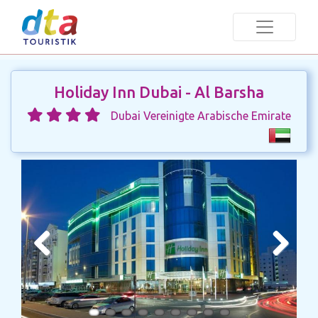
Holiday Inn Dubai - Al Barsha
Dubai Vereinigte Arabische Emirate
Previous
Next