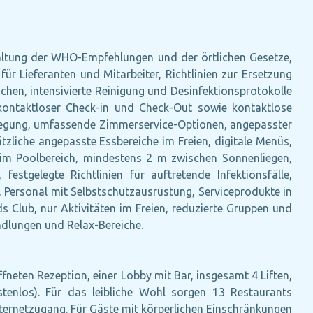
altung der WHO-Empfehlungen und der örtlichen Gesetze,
r Lieferanten und Mitarbeiter, Richtlinien zur Ersetzung
hen, intensivierte Reinigung und Desinfektionsprotokolle
, kontaktloser Check-in und Check-Out sowie kontaktlose
legung, umfassende Zimmerservice-Optionen, angepasster
zliche angepasste Essbereiche im Freien, digitale Menüs,
e im Poolbereich, mindestens 2 m zwischen Sonnenliegen,
festgelegte Richtlinien für auftretende Infektionsfälle,
 Personal mit Selbstschutzausrüstung, Serviceprodukte in
s Club, nur Aktivitäten im Freien, reduzierte Gruppen und
ndlungen und Relax-Bereiche.
fneten Rezeption, einer Lobby mit Bar, insgesamt 4 Liften,
stenlos). Für das leibliche Wohl sorgen 13 Restaurants
Internetzugang. Für Gäste mit körperlichen Einschränkungen