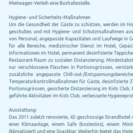
Mietwagen-Verleih eine Bushaltestelle.
Hygiene- und Sicherheits-Maßnahmen
Um die Gesundheit der Gäste zu schützen, werden im Ho
geschultes und mit Hygiene- und Schutzmaßnahmen ausgest
von Personal, angepasste Kapazitäten und Laufwege in Ge
für alle Bereiche, medizinischer Dienst im Hotel, Gepä
Informationen im Hotel, permanent desinfizierte Teppi
Restaurant-Raum zu sozialen Distanzierung, Mindestabsta
nur verschlossene Flaschen in Portionsgrössen, verstär
zusätzliche angepasste Chill-out-/Entspannungsbereiche 
Temperaturkontrollmaßnahmen für Gäste, desinfizierte Zi
Portionsgrössen, gesicherte Distanzierung im Kids Club, 
geführte Aktivitäten im Kids Club, verbesserte Hygienep
Ausstattung:
Das 2011 zuletzt renovierte, 42-geschossige Strandhotel v
einer Klimaanlage, einem Safe (kostenlos), einem Mini
(klimatisiert) und eine Snackbar. Weiterhin bietet das Ho