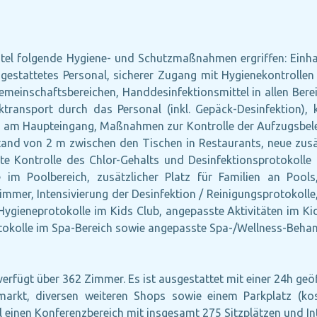
tel folgende Hygiene- und Schutzmaßnahmen ergriffen: Einh
attetes Personal, sicherer Zugang mit Hygienekontrollen fü
meinschaftsbereichen, Handdesinfektionsmittel in allen Bereic
cktransport durch das Personal (inkl. Gepäck-Desinfektion)
che am Haupteingang, Maßnahmen zur Kontrolle der Aufzugsbe
nd von 2 m zwischen den Tischen in Restaurants, neue zusät
kte Kontrolle des Chlor-Gehalts und Desinfektionsprotokoll
im Poolbereich, zusätzlicher Platz für Familien an Pools, 
mmer, Intensivierung der Desinfektion / Reinigungsprotokolle,
Hygieneprotokolle im Kids Club, angepasste Aktivitäten im Kid
rotokolle im Spa-Bereich sowie angepasste Spa-/Wellness-Beha
erfügt über 362 Zimmer. Es ist ausgestattet mit einer 24h geöf
markt, diversen weiteren Shops sowie einem Parkplatz (ko
tel einen Konferenzbereich mit insgesamt 275 Sitzplätzen und 