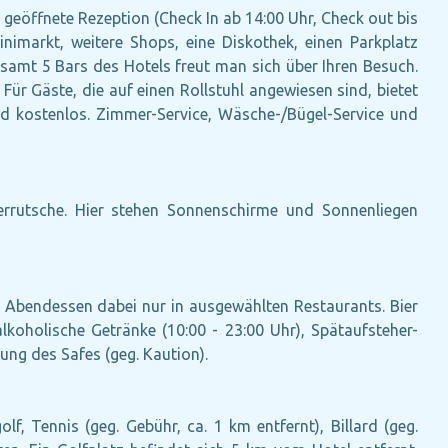
 geöffnete Rezeption (Check In ab 14:00 Uhr, Check out bis
inimarkt, weitere Shops, eine Diskothek, einen Parkplatz
gesamt 5 Bars des Hotels freut man sich über Ihren Besuch.
r Gäste, die auf einen Rollstuhl angewiesen sind, bietet
ind kostenlos. Zimmer-Service, Wäsche-/Bügel-Service und
rrutsche. Hier stehen Sonnenschirme und Sonnenliegen
nd Abendessen dabei nur in ausgewählten Restaurants. Bier
lkoholische Getränke (10:00 - 23:00 Uhr), Spätaufsteher-
zung des Safes (geg. Kaution).
lf, Tennis (geg. Gebühr, ca. 1 km entfernt), Billard (geg.