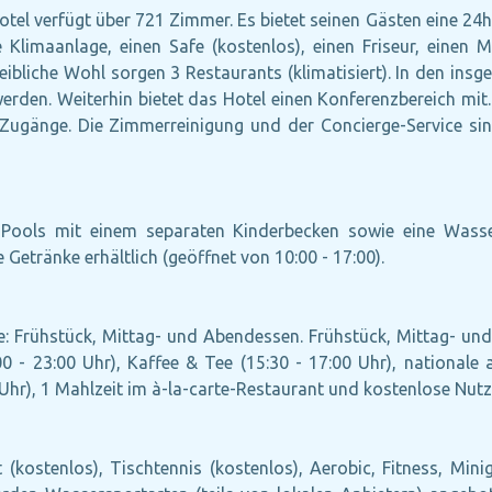
otel verfügt über 721 Zimmer. Es bietet seinen Gästen eine 24h
e Klimaanlage, einen Safe (kostenlos), einen Friseur, einen M
eibliche Wohl sorgen 3 Restaurants (klimatisiert). In den ins
en. Weiterhin bietet das Hotel einen Konferenzbereich mit. Fü
ie Zugänge. Die Zimmerreinigung und der Concierge-Service s
Pools mit einem separaten Kinderbecken sowie eine Wasse
Getränke erhältlich (geöffnet von 10:00 - 17:00).
ive: Frühstück, Mittag- und Abendessen. Frühstück, Mittag- u
0 - 23:00 Uhr), Kaffee & Tee (15:30 - 17:00 Uhr), nationale a
0 Uhr), 1 Mahlzeit im à-la-carte-Restaurant und kostenlose Nut
kostenlos), Tischtennis (kostenlos), Aerobic, Fitness, Minigo