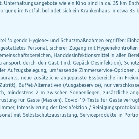
t. Unterhaltungsangebote wie ein Kino sind in ca. 35 km En
rsorgung im Notfall befindet sich ein Krankenhaus in etwa 35
tel folgende Hygiene- und Schutzmaßnahmen ergriffen: Einh
attetes Personal, sicherer Zugang mit Hygienekontrollen fü
meinschaftsbereichen, Handdesinfektionsmittel in allen Bereic
ktransport durch den Gast (inkl. Gepäck-Desinfektion), Schut
r Aufzugsbelegung, umfassende Zimmerservice-Optionen, a
rants, neue zusätzliche angepasste Essbereiche im Freien,
Zutritt), Buffet-Alternativen (Ausgabeservice), nur verschlos
ch, mindestens 2 m zwischen Sonnenliegen, zusätzliche ang
rüstung für Gäste (Masken), Covid-19-Tests für Gäste verfügbar
mmer, Intensivierung der Desinfektion / Reinigungsprotokolle
onal mit Selbstschutzausrüstung, Serviceprodukte in Portio