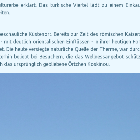
erbe erklärt. Das türkische Viertel lädt zu einem Einka
iten.
 beschauliche Küstenort. Bereits zur Zeit des römischen Kai
it deutlich orientalischen Einflüssen - in ihrer heutigen For
. Die heute versiegte natürliche Quelle der Therme, war du
iterhin beliebt bei Besuchern, die das Wellnessangebot schä
ch das ursprünglich gebliebene Örtchen Koskinou.