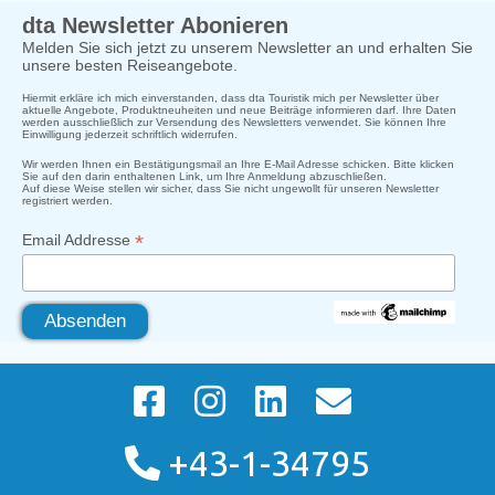
dta Newsletter Abonieren
Melden Sie sich jetzt zu unserem Newsletter an und erhalten Sie
unsere besten Reiseangebote.
Hiermit erkläre ich mich einverstanden, dass dta Touristik mich per Newsletter über
aktuelle Angebote, Produktneuheiten und neue Beiträge informieren darf. Ihre Daten
werden ausschließlich zur Versendung des Newsletters verwendet. Sie können Ihre
Einwilligung jederzeit schriftlich widerrufen.
Wir werden Ihnen ein Bestätigungsmail an Ihre E-Mail Adresse schicken. Bitte klicken
Sie auf den darin enthaltenen Link, um Ihre Anmeldung abzuschließen.
Auf diese Weise stellen wir sicher, dass Sie nicht ungewollt für unseren Newsletter
registriert werden.
*
Email Addresse
+43-1-34795