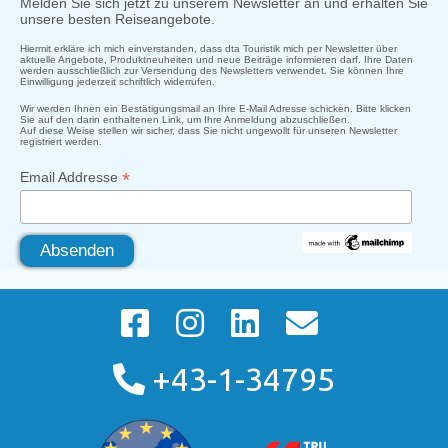
Melden Sie sich jetzt zu unserem Newsletter an und erhalten Sie
unsere besten Reiseangebote.
Hiermit erkläre ich mich einverstanden, dass dta Touristik mich per Newsletter über
aktuelle Angebote, Produktneuheiten und neue Beiträge informieren darf. Ihre Daten
werden ausschließlich zur Versendung des Newsletters verwendet. Sie können Ihre
Einwilligung jederzeit schriftlich widerrufen.
Wir werden Ihnen ein Bestätigungsmail an Ihre E-Mail Adresse schicken. Bitte klicken
Sie auf den darin enthaltenen Link, um Ihre Anmeldung abzuschließen.
Auf diese Weise stellen wir sicher, dass Sie nicht ungewollt für unseren Newsletter
registriert werden.
*
Email Addresse
+43-1-34795